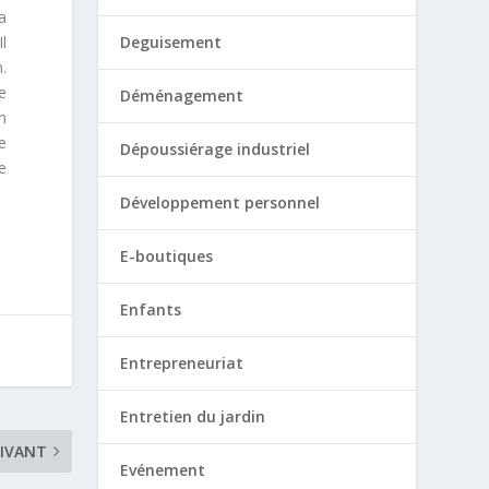
a
l
Deguisement
.
e
Déménagement
n
e
Dépoussiérage industriel
e
Développement personnel
E-boutiques
Enfants
Entrepreneuriat
Entretien du jardin
IVANT
Evénement