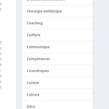
x
t
Chirurgie esthétique
Coaching
Coiffure
t
Communique
s
e
Compétences
t
é
,
Cosmétiques
e
s
Cuisine
s
Culture
Déco