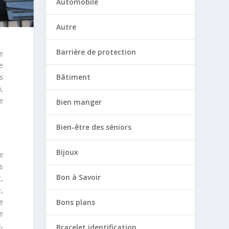
Automobile
Autre
Barrière de protection
de
e
ns
Bâtiment
,
e
Bien manger
Bien-être des séniors
Bijoux
le
s
Bon à Savoir
,
,
me
Bons plans
e
,
Bracelet identification