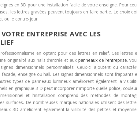
gnes en 3D pour une installation facile de votre enseigne. Pour ceu
es, les lettres gravées peuvent toujours en faire partie. Le choix doi
ect ou le contre-jour.
E VOTRE ENTREPRISE AVEC LES
LIEF
ofessionnalisme en optant pour des lettres en relief. Ces lettres e
ne originalité aux halls d’entrée et aux
panneaux de l’entreprise
. Vou
 signes dimensionnels personnalisés. Ceux-ci ajoutent du caractèr
façade, enseigne ou hall. Les signes dimensionnels sont frappants e
t autres types de panneaux lumineux améliorent également la visibilit
nels en graphique 3 D peut incorporer n’importe quelle police, couleur
dimensionnel et l’installation comprend des méthodes de montag
es surfaces. De nombreuses marques nationales utilisent des lettre
nneaux 3D améliorent également la visibilité des petites et moyenne