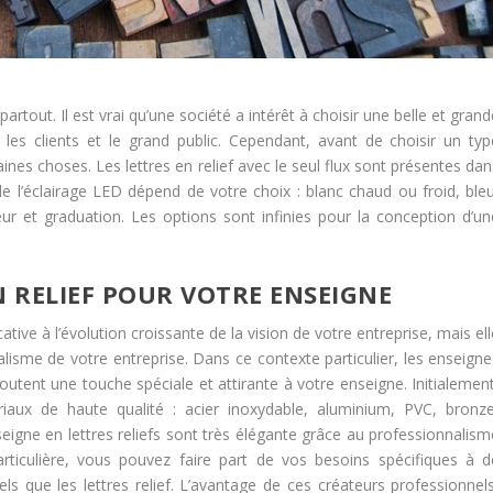
rtout. Il est vrai qu’une société a intérêt à choisir une belle et gran
er les clients et le grand public. Cependant, avant de choisir un typ
taines choses. Les lettres en relief avec le seul flux sont présentes da
e l’éclairage LED dépend de votre choix : blanc chaud ou froid, bleu
r et graduation. Les options sont infinies pour la conception d’un
N RELIEF POUR VOTRE ENSEIGNE
ive à l’évolution croissante de la vision de votre entreprise, mais el
alisme de votre entreprise. Dans ce contexte particulier, les enseigne
outent une touche spéciale et attirante à votre enseigne. Initialement
aux de haute qualité : acier inoxydable, aluminium, PVC, bronze
’enseigne en lettres reliefs sont très élégante grâce au professionnalis
rticulière, vous pouvez faire part de vos besoins spécifiques à d
els que les lettres relief. L’avantage de ces créateurs professionnels