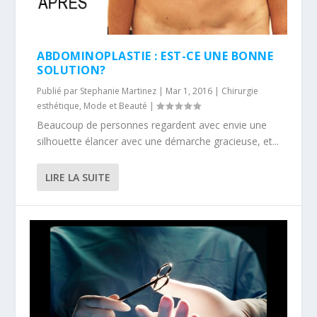
ABDOMINOPLASTIE : EST-CE UNE BONNE
SOLUTION?
Publié par
Stephanie Martinez
|
Mar 1, 2016
|
Chirurgie
esthétique
,
Mode et Beauté
|
Beaucoup de personnes regardent avec envie une
silhouette élancer avec une démarche gracieuse, et...
LIRE LA SUITE