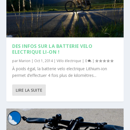
DES INFOS SUR LA BATTERIE VELO
ELECTRIQUE LI-ON !
par
Marion
|
Oct 1, 2014
|
Vélo électrique
|
0
|
À poids égal, la batterie velo electrique Lithium-ion
permet d’effectuer 4 fois plus de kilomètres...
LIRE LA SUITE