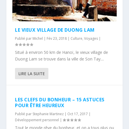
LE VIEUX VILLAGE DE DUONG LAM
Publié par
Michel
|
Fév 23, 2018
|
Culture
,
Voyages
|
Situé à environ 50 km de Hanoï, le vieux village de
Duong Lam se trouve dans la ville de Son Tay....
LIRE LA SUITE
LES CLEFS DU BONHEUR – 15 ASTUCES
POUR ÊTRE HEUREUX
Publié par
Stephanie Martinez
|
Oct 17, 2017
|
Développement personnel
|
Tout le monde rêve du bonheur, et on a tous plus ou