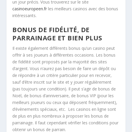
un jour précis. Vous trouverez sur le site
casinoeuropeen.fr
les meilleurs casinos avec des bonus
intéressants.
BONUS DE FIDÉLITÉ, DE
PARRAINAGE ET BIEN PLUS
Il existe également différents bonus qu’un casino peut
offrir à ses joueurs à différentes occasions. Les bonus
de fidélité sont proposés par la majorité des sites
d’argent. Vous n’aurez pas besoin de faire un dépôt ou
de répondre à un critère particulier pour en recevoir,
sauf d’être inscrit sur le site et y jouer régulièrement
(pas toujours une condition). Il peut s’agir de bonus de
Noël, de bonus d’anniversaire, de bonus VIP (pour les
meilleurs joueurs ou ceux qui déposent fréquemment),
d’évènements spéciaux, etc. Les casinos en ligne sont
de plus en plus nombreux à proposer les bonus de
parrainage. Il faut cependant vérifier les conditions pour
obtenir un bonus de parrain.