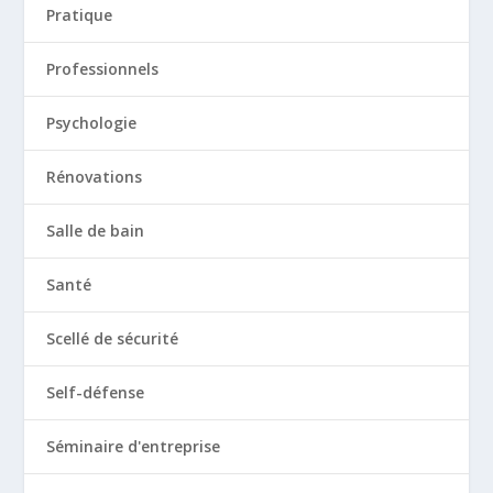
Pratique
Professionnels
Psychologie
Rénovations
Salle de bain
Santé
Scellé de sécurité
Self-défense
Séminaire d'entreprise