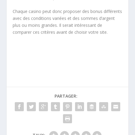
Chaque casino peut donc proposer des bonus différents
avec des conditions variées et des sommes d’argent
plus ou moins grandes. Il serait intéressant de
comparer ces critères avant de choisir votre site.
PARTAGER: