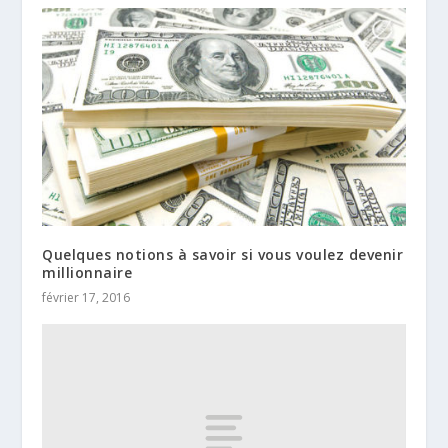
Quelques notions à savoir si vous voulez devenir
millionnaire
février 17, 2016