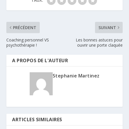
TAUX:
PRÉCÉDENT
SUIVANT
Coaching personnel VS
Les bonnes astuces pour
psychothérapie !
ouvrir une porte claquée
A PROPOS DE L'AUTEUR
Stephanie Martinez
ARTICLES SIMILAIRES