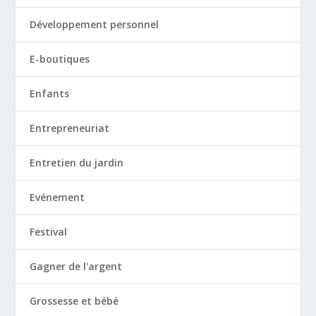
Développement personnel
E-boutiques
Enfants
Entrepreneuriat
Entretien du jardin
Evénement
Festival
Gagner de l'argent
Grossesse et bébé