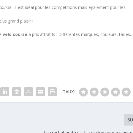
 course
: Il est idéal pour les compétitions mais également pour les
lus grand plaisir !
de
velo course
à prix attratifs : Différentes marques, couleurs, tailles
TAUX:
SU
Le crochet porte est la solution pour gagner de