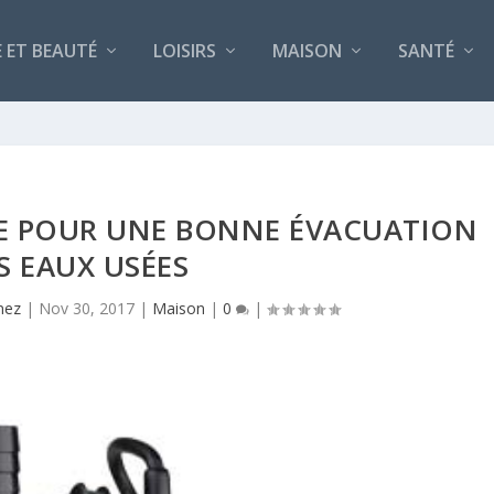
 ET BEAUTÉ
LOISIRS
MAISON
SANTÉ
GE POUR UNE BONNE ÉVACUATION
S EAUX USÉES
nez
|
Nov 30, 2017
|
Maison
|
0
|