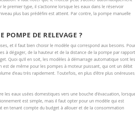
e premier type, il s’actionne lorsque les eaux dans le réservoir
n niveau plus bas prédéfini est atteint. Par contre, la pompe manuelle
E POMPE DE RELEVAGE ?
s, et il faut bien choisir le modèle qui correspond aux besoins. Pou
sées à dégager, de la hauteur et de la distance de la pompe par rappor
et. Quoi qu’il en soit, les modèles à démarrage automatique sont le
l en est de même pour les pompes à moteur puissant, qui ont un débit
lume d’eau très rapidement. Toutefois, en plus d’être plus onéreuses
ire les eaux usées domestiques vers une bouche d’évacuation, lorsqu
ctionnement est simple, mais il faut opter pour un modèle qui est
tout en tenant compte du budget à allouer et de la consommation