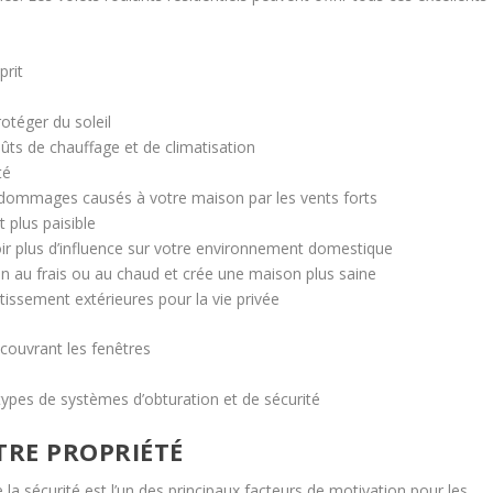
prit
rotéger du soleil
ts de chauffage et de climatisation
té
s dommages causés à votre maison par les vents forts
 plus paisible
oir plus d’influence sur votre environnement domestique
son au frais ou au chaud et crée une maison plus saine
tissement extérieures pour la vie privée
 couvrant les fenêtres
 types de systèmes d’obturation et de sécurité
TRE PROPRIÉTÉ
 la sécurité est l’un des principaux facteurs de motivation pour les