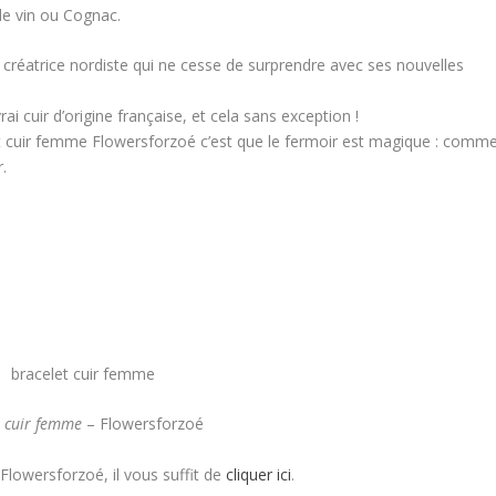
de vin ou Cognac.
a créatrice nordiste qui ne cesse de surprendre avec ses nouvelles
ai cuir d’origine française, et cela sans exception !
let cuir femme Flowersforzoé c’est que le fermoir est magique : comm
r.
t cuir femme
– Flowersforzoé
Flowersforzoé, il vous suffit de
cliquer ici
.